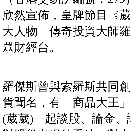
欣然宣佈，皇牌節目《葳
大人物 – 傳奇投資大師羅傑斯
眾財經台。
羅傑斯曾與索羅斯共同創
貨聞名，有「商品大王」
(葳葳)一起談股、論金