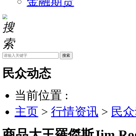
金融期货
搜索
民众动态
当前位置 :
主页
>
行情资讯
>
民众
商品大王羅傑斯Jim R